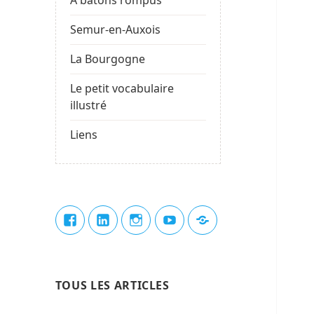
Semur-en-Auxois
La Bourgogne
Le petit vocabulaire
illustré
Liens
Élément
Élément
Élément
Élément
Élément
de
de
de
de
du
menu
menu
menu
menu
menu
TOUS LES ARTICLES