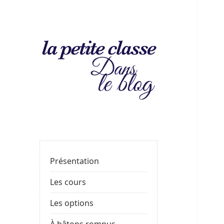
La
LE BLOG DE LA PROF
petite
classe
: le
Présentation
blog
Les cours
Les options
À bâtons rompus