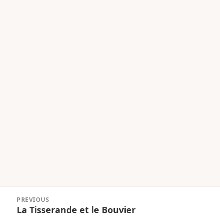
Navigation
PREVIOUS
de
La Tisserande et le Bouvier
Previous
l’article