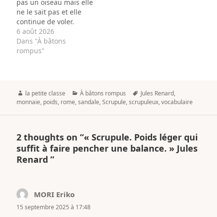
pas un oiseau mais elle
ne le sait pas et elle
continue de voler.
6 août 2026
Dans "À bâtons
rompus"
Author
Categories
Tags
la petite classe
À bâtons rompus
Jules Renard
,
monnaie
,
poids
,
rome
,
sandale
,
Scrupule
,
scrupuleux
,
vocabulaire
2 thoughts on “« Scrupule. Poids léger qui
suffit à faire pencher une balance. » Jules
Renard ”
MORI Eriko
dit :
15 septembre 2025 à 17:48