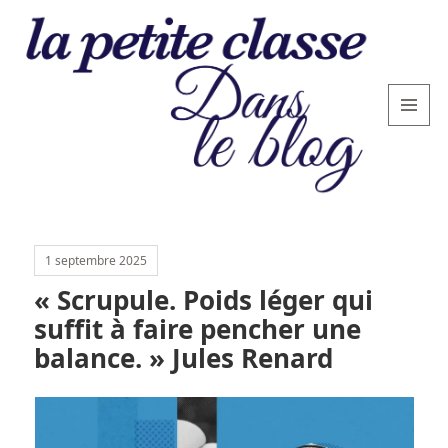
MENU
AND
WIDGETS
La
petite
1 septembre 2025
classe
« Scrupule. Poids léger qui
: le
suffit à faire pencher une
blog
balance. » Jules Renard