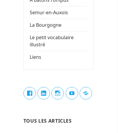
Semur-en-Auxois
La Bourgogne
Le petit vocabulaire
illustré
Liens
Élément
Élément
Élément
Élément
Élément
de
de
de
de
du
menu
menu
menu
menu
menu
TOUS LES ARTICLES