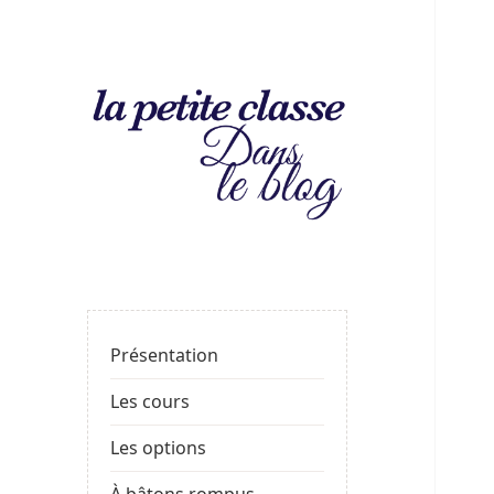
La
LE BLOG DE LA PROF
petite
classe
: le
Présentation
blog
Les cours
Les options
À bâtons rompus