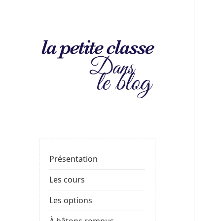
La
LE BLOG DE LA PROF
petite
classe
: le
Présentation
blog
Les cours
Les options
À bâtons rompus