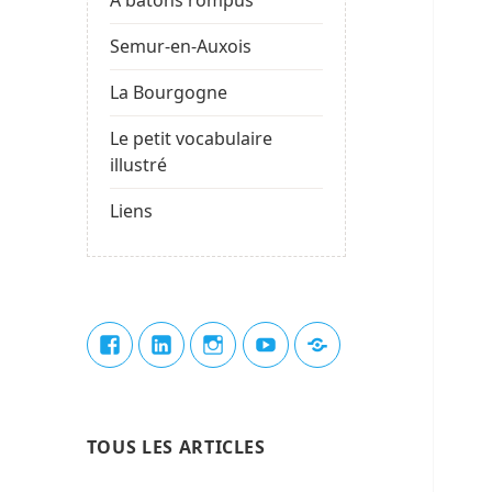
Semur-en-Auxois
La Bourgogne
Le petit vocabulaire
illustré
Liens
Élément
Élément
Élément
Élément
Élément
de
de
de
de
du
menu
menu
menu
menu
menu
TOUS LES ARTICLES