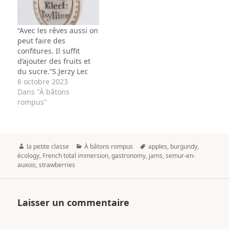
“Avec les rêves aussi on
peut faire des
confitures. Il suffit
d’ajouter des fruits et
du sucre.”S.Jerzy Lec
6 octobre 2023
Dans "À bâtons
rompus"
Author
Categories
Tags
la petite classe
À bâtons rompus
apples
,
burgundy
,
écology
,
French total immersion
,
gastronomy
,
jams
,
semur-en-
auxois
,
strawberries
Laisser un commentaire