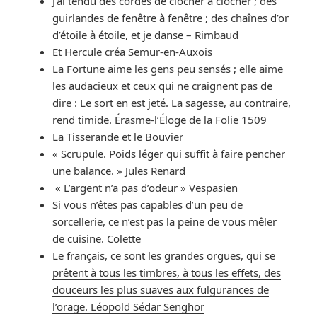
J’ai tendu des cordes de clocher à clocher ; des
guirlandes de fenêtre à fenêtre ; des chaînes d’or
d’étoile à étoile, et je danse – Rimbaud
Et Hercule créa Semur-en-Auxois
La Fortune aime les gens peu sensés ; elle aime
les audacieux et ceux qui ne craignent pas de
dire : Le sort en est jeté. La sagesse, au contraire,
rend timide. Érasme-l’Éloge de la Folie 1509
La Tisserande et le Bouvier
« Scrupule. Poids léger qui suffit à faire pencher
une balance. » Jules Renard
« L’argent n’a pas d’odeur » Vespasien
Si vous n’êtes pas capables d’un peu de
sorcellerie, ce n’est pas la peine de vous mêler
de cuisine. Colette
Le français, ce sont les grandes orgues, qui se
prêtent à tous les timbres, à tous les effets, des
douceurs les plus suaves aux fulgurances de
l’orage. Léopold Sédar Senghor