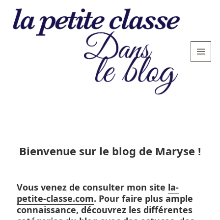
MENU
AND
WIDGETS
La
petite
classe
: le
Bienvenue sur le blog de Maryse !
blog
Vous venez de consulter mon site
la-
petite-classe.com
. Pour faire plus ample
connaissance, découvrez les différentes