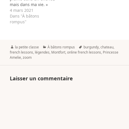
mais dans ma vie. »
4 mars 2021
Dans "À bâtons
rompus"
Author
Categories
Tags
la petite classe
À bâtons rompus
burgundy
,
chateau
,
french lessons
,
légendes
,
Montfort
,
online french lessons
,
Princesse
Amelie
,
zoom
Laisser un commentaire