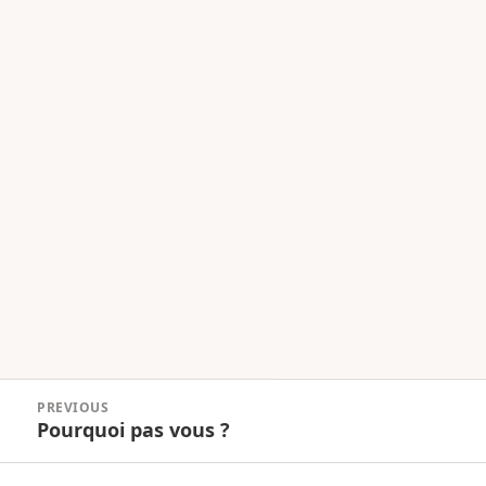
Navigation
PREVIOUS
de
Pourquoi pas vous ?
Previous
l’article
post: