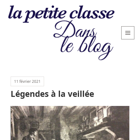
MENU
AND
WIDGETS
La
petite
11 février 2021
classe
Légendes à la veillée
: le
blog