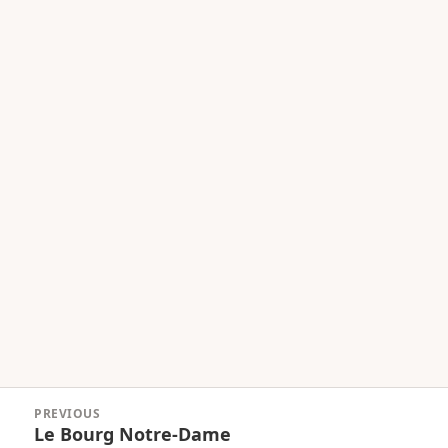
Navigation
PREVIOUS
de
Le Bourg Notre-Dame
Previous
l’article