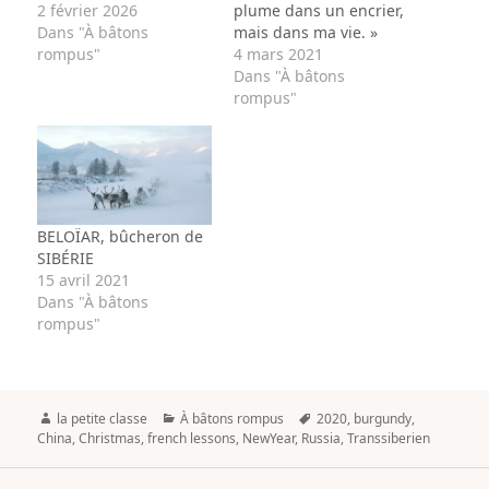
2 février 2026
plume dans un encrier,
Dans "À bâtons
mais dans ma vie. »
rompus"
4 mars 2021
Dans "À bâtons
rompus"
BELOÏAR, bûcheron de
SIBÉRIE
15 avril 2021
Dans "À bâtons
rompus"
Author
Categories
Tags
la petite classe
À bâtons rompus
2020
,
burgundy
,
China
,
Christmas
,
french lessons
,
NewYear
,
Russia
,
Transsiberien