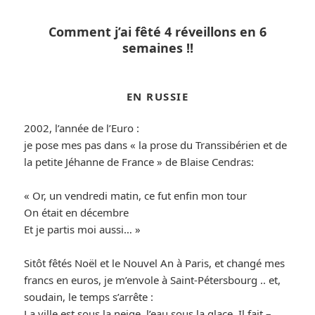
Comment j’ai fêté 4 réveillons en 6
semaines !!
EN RUSSIE
2002, l’année de l’Euro :
je pose mes pas dans « la prose du Transsibérien et de
la petite Jéhanne de France » de Blaise Cendras:
« Or, un vendredi matin, ce fut enfin mon tour
On était en décembre
Et je partis moi aussi… »
Sitôt fêtés Noël et le Nouvel An à Paris, et changé mes
francs en euros, je m’envole à Saint-Pétersbourg .. et,
soudain, le temps s’arrête :
La ville est sous la neige, l’eau sous la glace. Il fait –