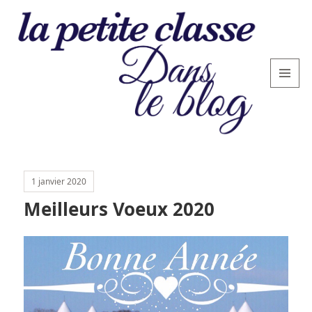
MENU
AND
WIDGETS
La
petite
1 janvier 2020
classe
Meilleurs Voeux 2020
: le
blog