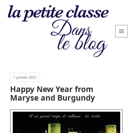
MENU
AND
WIDGETS
La
petite
1 janvier 2021
classe
Happy New Year from
: le
Maryse and Burgundy
blog