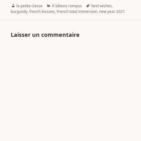
Author
Categories
Tags
la petite classe
À bâtons rompus
best wishes
,
burgundy
,
french lessons
,
French total immersion
,
new year 2021
Laisser un commentaire