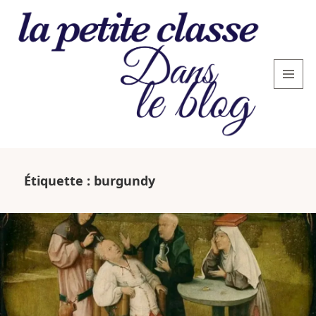
MENU
AND
WIDGETS
La
petite
Étiquette :
burgundy
classe
: le
blog