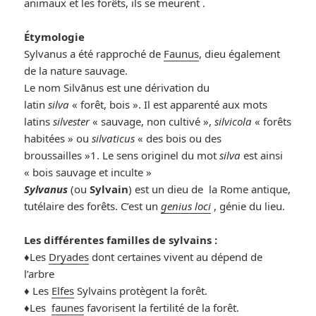
animaux et les forêts, ils se meurent .
Étymologie
Sylvanus a été rapproché de
Faunus
, dieu également
de la nature sauvage.
Le nom Silvānus est une dérivation du
latin
silva
« forêt, bois ». Il est apparenté aux mots
latins
silvester
« sauvage, non cultivé »,
silvicola
« forêts
habitées » ou
silvaticus
« des bois ou des
broussailles »1. Le sens originel du mot
silva
est ainsi
« bois sauvage et inculte »
Sylvanus
(ou
Sylvain
) est un dieu de la Rome antique,
tutélaire des forêts. C’est un
genius loci
, génie du lieu.
Les différentes familles de sylvains :
♦️Les
Dryades
dont certaines vivent au dépend de
l’arbre
♦️ Les
Elfes
Sylvains protègent la forêt.
♦️Les
faunes
favorisent la fertilité de la forêt.