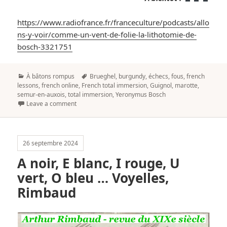
https://www.radiofrance.fr/franceculture/podcasts/allo
ns-y-voir/comme-un-vent-de-folie-la-lithotomie-de-
bosch-3321751
Categories
Tags
À bâtons rompus
Brueghel
,
burgundy
,
échecs
,
fous
,
french
lessons
,
french online
,
French total immersion
,
Guignol
,
marotte
,
semur-en-auxois
,
total immersion
,
Yeronymus Bosch
Leave a comment
26 septembre 2024
A noir, E blanc, I rouge, U
vert, O bleu … Voyelles,
Rimbaud