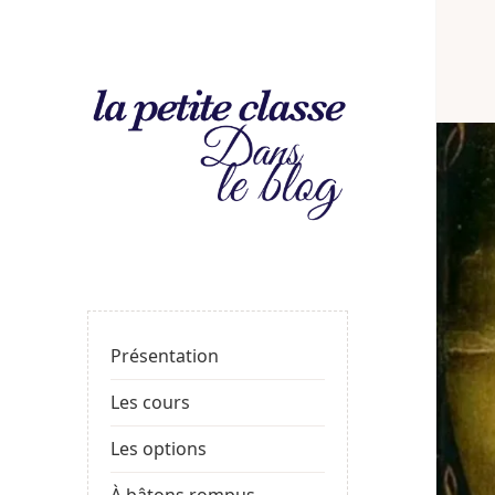
La
LE BLOG DE LA PROF
petite
classe
: le
Présentation
blog
Les cours
Les options
À bâtons rompus