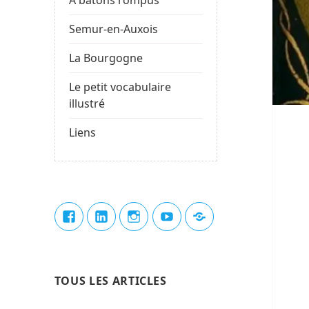
Semur-en-Auxois
La Bourgogne
Le petit vocabulaire
illustré
Liens
Élément
Élément
Élément
Élément
Élément
de
de
de
de
du
menu
menu
menu
menu
menu
TOUS LES ARTICLES