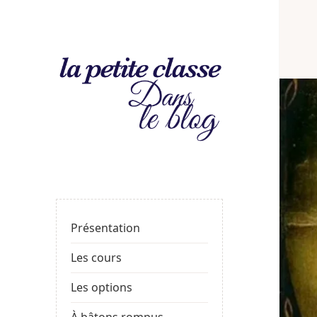
La
LE BLOG DE LA PROF
petite
classe
: le
Présentation
blog
Les cours
Les options
À bâtons rompus