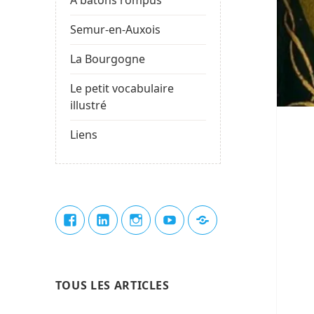
Semur-en-Auxois
La Bourgogne
Le petit vocabulaire
illustré
Liens
Élément
Élément
Élément
Élément
Élément
de
de
de
de
du
menu
menu
menu
menu
menu
TOUS LES ARTICLES