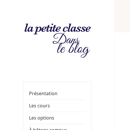
La
LE BLOG DE LA PROF
petite
classe
: le
Présentation
blog
Les cours
Les options
À bâtons rompus