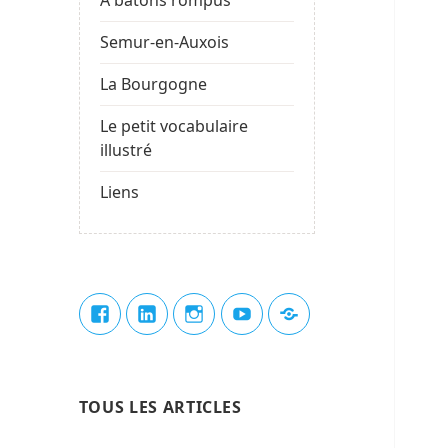
Semur-en-Auxois
La Bourgogne
Le petit vocabulaire
illustré
Liens
Élément
Élément
Élément
Élément
Élément
de
de
de
de
du
menu
menu
menu
menu
menu
TOUS LES ARTICLES