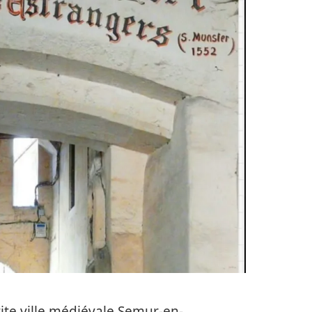
ite ville médiévale
Semur-en-