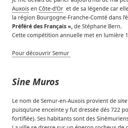
Auxois
en
Côte-d’Or
et de sa légende car ell
la région Bourgogne-Franche-Comté dans l’é
Préféré des Français »,
de Stéphane Bern.
Cette compétition annuelle met en lumière 14
Pour découvrir Semur
Sine Muros
Le nom de Semur-en-Auxois provient de
sin
puisqu’une enceinte y fut dressée dés 722 p
fortifiée). Ses habitants sont des Sinémurie
La ville se dresse sur un éperon rocheux de 