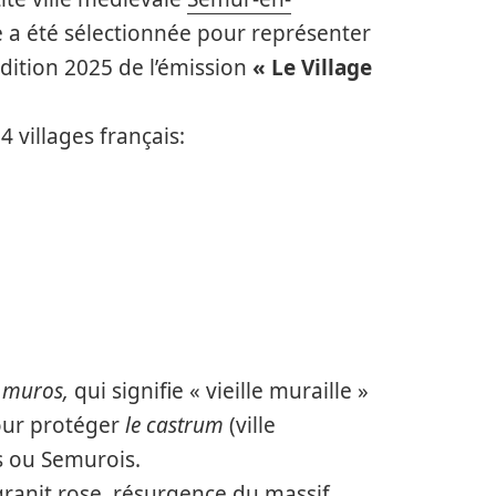
e a été sélectionnée pour représenter
dition 2025 de l’émission
« Le Village
 villages français:
e muros,
qui signifie « vieille muraille »
our protéger
le castrum
(ville
ns ou Semurois.
granit rose, résurgence du massif