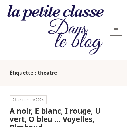
MENU
AND
WIDGETS
La
petite
Étiquette :
théâtre
classe
: le
blog
26 septembre 2024
A noir, E blanc, I rouge, U
vert, O bleu … Voyelles,