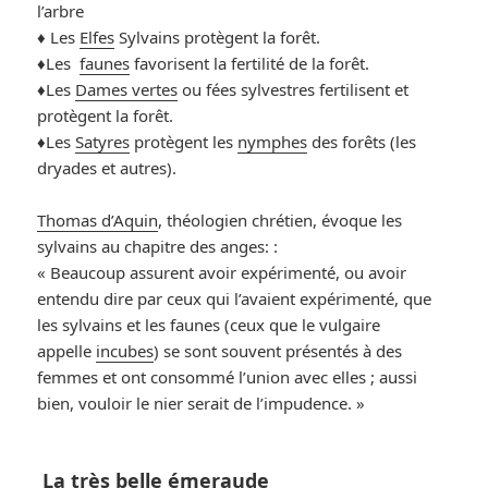
l’arbre
♦️ Les
Elfes
Sylvains protègent la forêt.
♦️Les
faunes
favorisent la fertilité de la forêt.
♦️Les
Dames vertes
ou fées sylvestres fertilisent et
protègent la forêt.
♦️Les
Satyres
protègent les
nymphes
des forêts (les
dryades et autres).
Thomas d’Aquin
, théologien chrétien, évoque les
sylvains au chapitre des anges: :
« Beaucoup assurent avoir expérimenté, ou avoir
entendu dire par ceux qui l’avaient expérimenté, que
les sylvains et les faunes (ceux que le vulgaire
appelle
incubes
) se sont souvent présentés à des
femmes et ont consommé l’union avec elles ; aussi
bien, vouloir le nier serait de l’impudence. »
La très belle émeraude