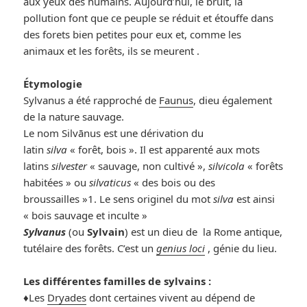
aux yeux des humains. Aujourd’hui, le bruit, la
pollution font que ce peuple se réduit et étouffe dans
des forets bien petites pour eux et, comme les
animaux et les forêts, ils se meurent .
Étymologie
Sylvanus a été rapproché de
Faunus
, dieu également
de la nature sauvage.
Le nom Silvānus est une dérivation du
latin
silva
« forêt, bois ». Il est apparenté aux mots
latins
silvester
« sauvage, non cultivé »,
silvicola
« forêts
habitées » ou
silvaticus
« des bois ou des
broussailles »1. Le sens originel du mot
silva
est ainsi
« bois sauvage et inculte »
Sylvanus
(ou
Sylvain
) est un dieu de la Rome antique,
tutélaire des forêts. C’est un
genius loci
, génie du lieu.
Les différentes familles de sylvains :
♦️Les
Dryades
dont certaines vivent au dépend de