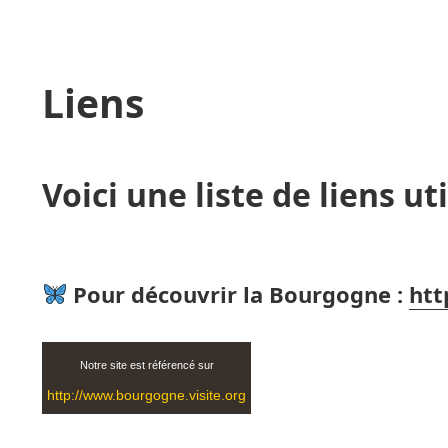
Liens
Voici une liste de liens uti
Pour découvrir la Bourgogne :
htt
Notre site est référencé sur
‪http://www.bourgogne.visite.org‬