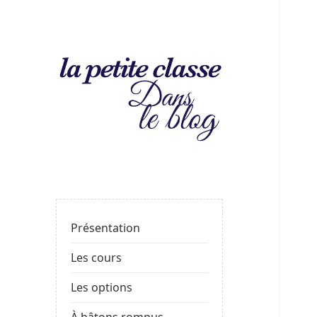
La
LE BLOG DE LA PROF
petite
classe
: le
Présentation
blog
Les cours
Les options
À bâtons rompus