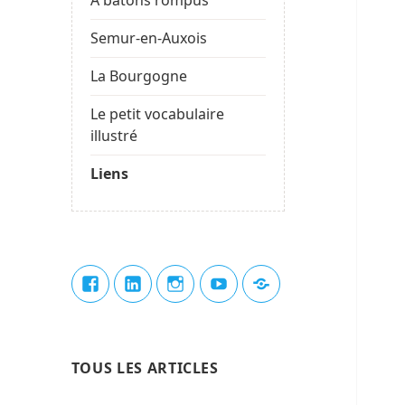
Semur-en-Auxois
La Bourgogne
Le petit vocabulaire
illustré
Liens
Élément
Élément
Élément
Élément
Élément
de
de
de
de
du
menu
menu
menu
menu
menu
TOUS LES ARTICLES