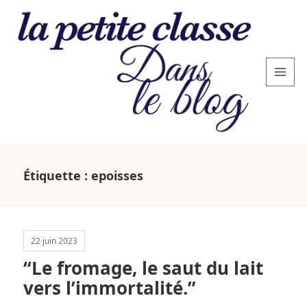
MENU
AND
WIDGETS
La
petite
Étiquette :
epoisses
classe
: le
blog
22 juin 2023
“Le fromage, le saut du lait
vers l’immortalité.”