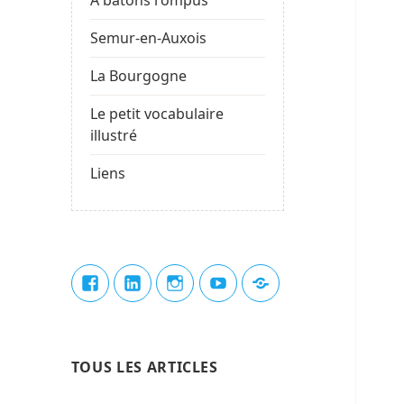
Semur-en-Auxois
La Bourgogne
Le petit vocabulaire
illustré
Liens
Élément
Élément
Élément
Élément
Élément
de
de
de
de
du
menu
menu
menu
menu
menu
TOUS LES ARTICLES