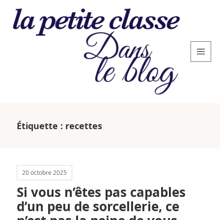
MENU
AND
WIDGETS
La
petite
Étiquette :
recettes
classe
: le
blog
20 octobre 2025
Si vous n’êtes pas capables
d’un peu de sorcellerie, ce