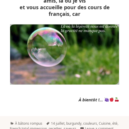
amis, là où je vis
et vous accueille pour des cours de
français, car
À bientôt !…
Categories
Tags
À bâtons rompus
14 juillet
,
burgundy
,
couleurs
,
Cuisine
,
été
,
French total immersion
,
recettes
,
saveurs
Leave a comment