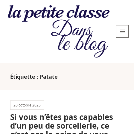
MENU
AND
WIDGETS
La
petite
Étiquette :
Patate
classe
: le
blog
20 octobre 2025
Si vous n’êtes pas capables
d’un peu de sorcellerie, ce