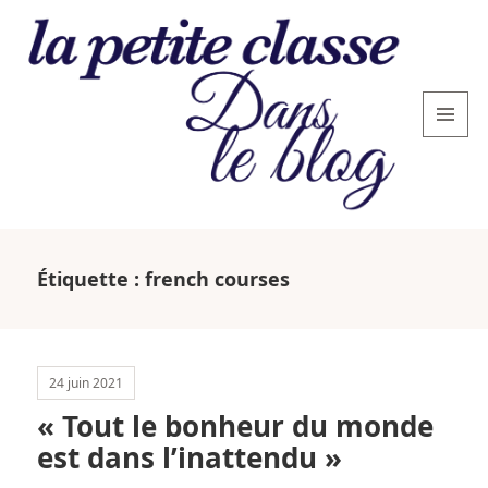
MENU
AND
WIDGETS
La
petite
Étiquette :
french courses
classe
: le
blog
24 juin 2021
« Tout le bonheur du monde
est dans l’inattendu »