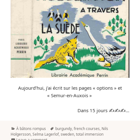
Aujourd’hui, j’ai écrit sur les pages « options » et
« Semur-en-Auxois »
Dans 15 jours ✍️✍️✍️…
Categories
Tags
À bâtons rompus
burgundy
,
french courses
,
Nils
Holgersson
,
Selma Lagerlof
,
sweden
,
total immersion
Leave a comment