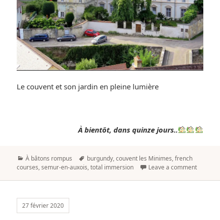
Le couvent et son jardin en pleine lumière
À bientôt, dans quinze jours..
Categories
Tags
À bâtons rompus
burgundy
,
couvent les Minimes
,
french
courses
,
semur-en-auxois
,
total immersion
Leave a comment
27 février 2020