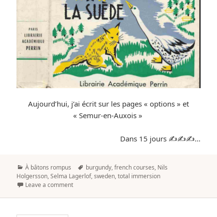
Aujourd’hui, j’ai écrit sur les pages « options » et
« Semur-en-Auxois »
Dans 15 jours ✍️✍️✍️…
Categories
Tags
À bâtons rompus
burgundy
,
french courses
,
Nils
Holgersson
,
Selma Lagerlof
,
sweden
,
total immersion
Leave a comment