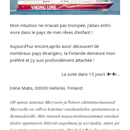
Mon intuition ne m’avait pas trompée, j’allais enfin
vivre dans le pays de mes rêves d’enfant !
Aujourd’hui encore,après avoir découvert de
nombreux pays étrangers, la Finlande demeure mon
préféré et j’y suis profondément attachée !
La suite dans 15 jours
…
Irène Matis, 00930 Helsinki, Finland:
𝑂𝑙𝑖 𝑢𝑝𝑒𝑎𝑎 𝑡𝑢𝑡𝑢𝑠𝑡𝑢𝑎 𝑀𝑎𝑟𝑦𝑠𝑒𝑒𝑛 𝑗𝑎 ℎ𝑎̈𝑛𝑒𝑛 𝑒𝑙𝑎̈𝑚𝑎̈𝑛𝑡𝑎𝑟𝑖𝑛𝑎𝑎𝑛𝑠𝑎!
𝑀𝑎𝑟𝑦𝑠𝑒𝑙𝑙𝑎 𝑜𝑛 𝑣𝑎ℎ𝑣𝑎 𝑘𝑜𝑘𝑒𝑚𝑢𝑠 𝑟𝑎𝑛𝑠𝑘𝑎𝑛𝑘𝑖𝑒𝑙𝑒𝑛 𝑜𝑝𝑒𝑡𝑡𝑎𝑚𝑖𝑠𝑒𝑠𝑡𝑎 𝑢
𝑙𝑘𝑜𝑚𝑎𝑎𝑙𝑎𝑖𝑠𝑖𝑙𝑙𝑒. 𝐻𝑎̈𝑛 𝑡𝑢𝑛𝑛𝑖𝑠𝑡𝑖 𝑛𝑜𝑝𝑒𝑎𝑠𝑡𝑖𝑜𝑙𝑒𝑛𝑛𝑎𝑖𝑠𝑖𝑚𝑚𝑎𝑡 𝑟𝑎𝑛𝑠𝑘𝑎𝑛
𝑘𝑖𝑒𝑙𝑒𝑛 𝑜𝑝𝑝𝑖𝑚𝑖𝑠𝑒𝑒𝑛 𝑙𝑖𝑖𝑡𝑡𝑦𝑣𝑎̈𝑡 𝑜𝑛𝑔𝑒𝑙𝑚𝑎𝑛𝑖 𝑗𝑎 𝑛𝑦𝑡 𝑡𝑖𝑒𝑑𝑎̈𝑛, 𝑚𝑖𝑡𝑒𝑛 𝑗𝑎𝑡
𝑘𝑎𝑛 𝑡𝑎̈𝑠𝑡𝑎̈ 𝑜𝑝𝑖𝑛𝑡𝑜𝑗𝑎𝑛𝑖𝑒𝑡𝑒𝑒𝑛𝑝𝑎̈𝑖𝑛. 𝑂𝑝𝑖𝑠𝑘𝑒𝑙𝑢𝑡𝑎ℎ𝑡𝑖 𝑜𝑙𝑖 𝑠𝑜𝑝𝑖𝑣𝑎, 𝑎𝑎𝑚