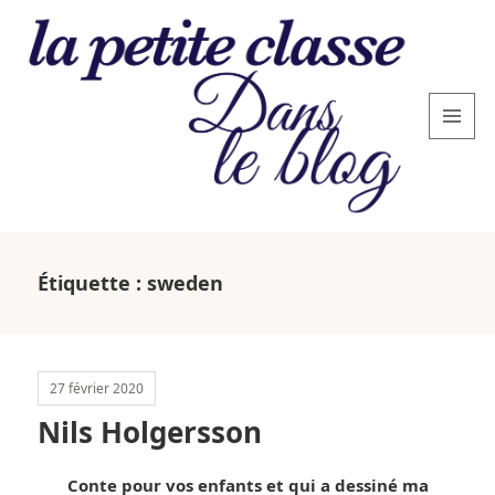
MENU
AND
WIDGETS
La
petite
Étiquette :
sweden
classe
: le
blog
27 février 2020
Nils Holgersson
Conte pour vos enfants et qui a dessiné ma