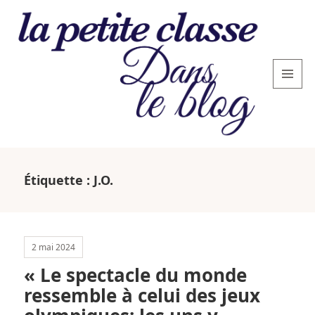
MENU
AND
WIDGETS
La
petite
Étiquette :
J.O.
classe
: le
blog
2 mai 2024
« Le spectacle du monde
ressemble à celui des jeux