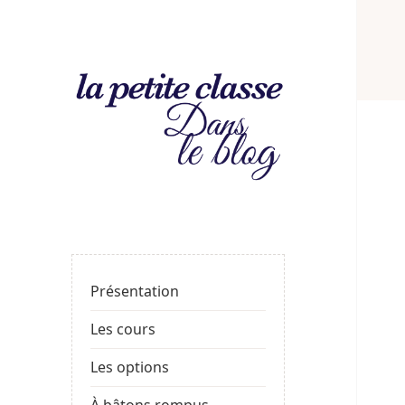
La
LE BLOG DE LA PROF
petite
classe
: le
Présentation
blog
Les cours
Les options
À bâtons rompus