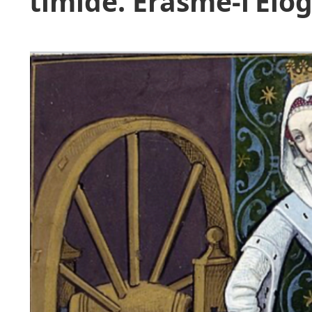
timide. Érasme-l’Élog