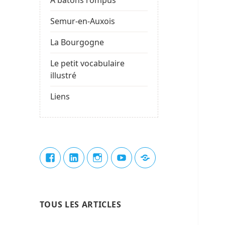
Semur-en-Auxois
La Bourgogne
Le petit vocabulaire
illustré
Liens
Élément
Élément
Élément
Élément
Élément
de
de
de
de
du
menu
menu
menu
menu
menu
TOUS LES ARTICLES