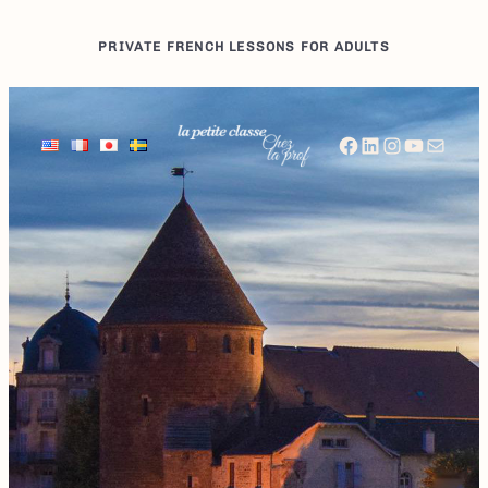
Hoppa
till
PRIVATE FRENCH LESSONS FOR ADULTS
innehåll
Facebook
LinkedIn
Instagram
YouTube
E-post